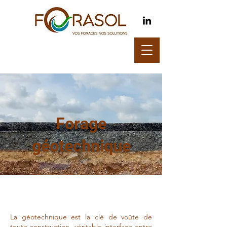
Forage
géotechnique
La géotechnique est la clé de voûte de
toute construction, véritable interface entre