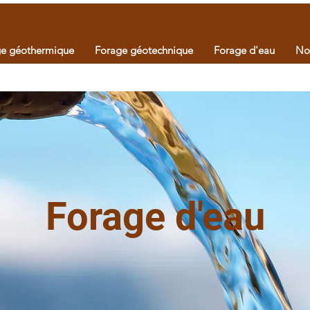
ge géothermique
Forage géotechnique
Forage d'eau
No
Forage d'eau