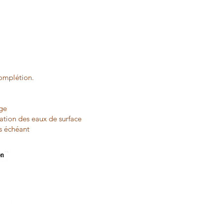
 complétion.
age
ration des eaux de surface
as échéant