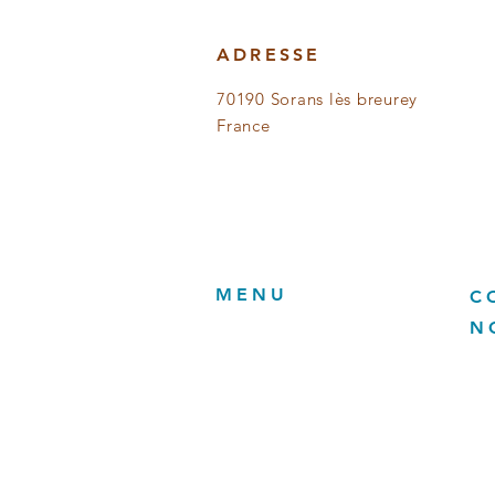
ADRESSE
70190 Sorans lès breurey
France
MENU
C
N
Accueil
FO
Forage géothermie
Ad
Forage géotechnique
70