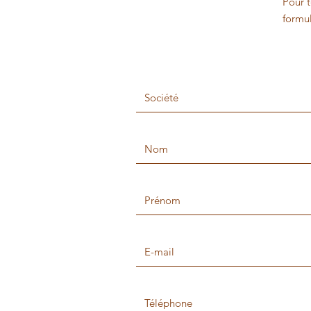
Pour 
formul