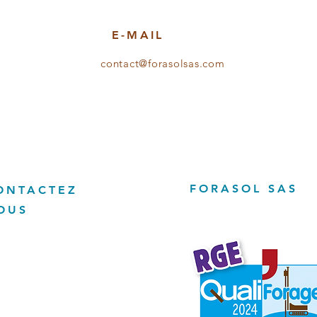
E-MAIL
contact@forasolsas.com
FORASOL SAS
ONTACTEZ
OUS
RASOL SAS
resse: 7 chemin de Villers
190 Sorans lès breurey, France