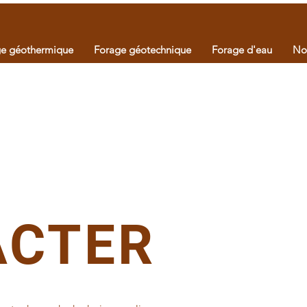
ge géothermique
Forage géotechnique
Forage d'eau
No
ACTER